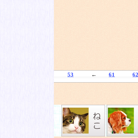
53
←
61
6