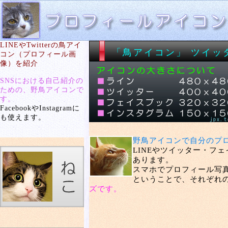
LINEやTwitterの鳥アイ
「鳥アイコン」 ツイッ
コン（プロフィール画
像）を紹介
SNSにおける自己紹介の
ための、野鳥アイコンで
す。
FacebookやInstagramに
も使えます。
野鳥アイコンで自分のプ
LINEやツイッター・フ
あります。
スマホでプロフィール写
ということで、それぞれの
ズです。