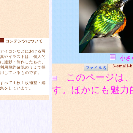
コンテンツについて
アイコンなどにおける写
真やイラストは、個人的
小さ
に撮影・制作したもの、
3-small-b
利用規約確認のうえで採
用しているものです。
このページは、
すべて１枚１枚補整・編
す。ほかにも魅力
集をしています。