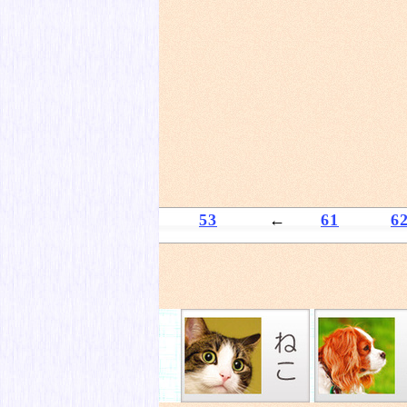
53
←
61
6