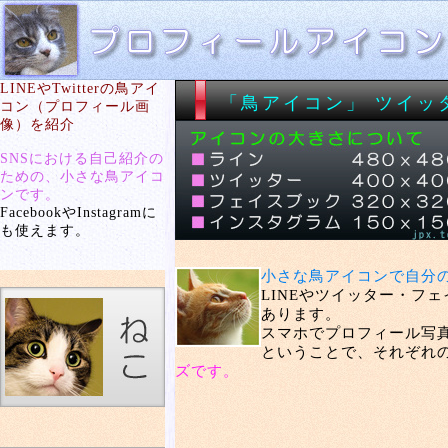
LINEやTwitterの鳥アイ
「鳥アイコン」 ツイッ
コン（プロフィール画
像）を紹介
SNSにおける自己紹介の
ための、小さな鳥アイコ
ンです。
FacebookやInstagramに
も使えます。
小さな鳥アイコンで自分
LINEやツイッター・フ
あります。
スマホでプロフィール写
ということで、それぞれの
ズです。